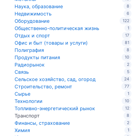
Наука, образование
8
Недвижимость
6
Оборудование
122
Общественно-политическая жизнь
1
Отдых и спорт
17
Офис и быт (товары и услуги)
81
Полиграфия
8
Продукты питания
10
Радиорынок
2
Связь
5
Сельское хозяйство, сад, огород
24
Строительство, ремонт
77
Сырье
1
Технологии
10
Топливно-энергетический рынок
12
Транспорт
8
Финансы, страхование
2
Химия
1