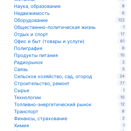
Наука, образование
8
Недвижимость
6
Оборудование
122
Общественно-политическая жизнь
1
Отдых и спорт
17
Офис и быт (товары и услуги)
81
Полиграфия
8
Продукты питания
10
Радиорынок
2
Связь
5
Сельское хозяйство, сад, огород
24
Строительство, ремонт
77
Сырье
1
Технологии
10
Топливно-энергетический рынок
12
Транспорт
8
Финансы, страхование
2
Химия
1