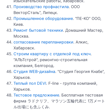
изыскательские работы, Хабаровск.
Производство профнастила
. ООО
ВекторСталь", Липецк.
Промышленное оборудование
. "ПЕ-КО" ООО,
Киев.
Ремонт бытовой техники
. Домашний Мастер,
Москва.
согласование перепланировки
. Алкис,
Хабаровск.
Строим квартиру с отделкой под ключ
.
"АЛЬТстрой", ремонтно-строительная
компания, Белгород.
Студия WEB-дизайна
. "Студия Георгия Кнабе",
Харьков.
Теплый пол DEVI
. F-line - группа компаний,
Харьков.
Тестовое предложение
. Бесплатная тестовая
фирма ラドクリフ、マラソン五輪代表に 1万メート
ル出場にも含ふくみ.