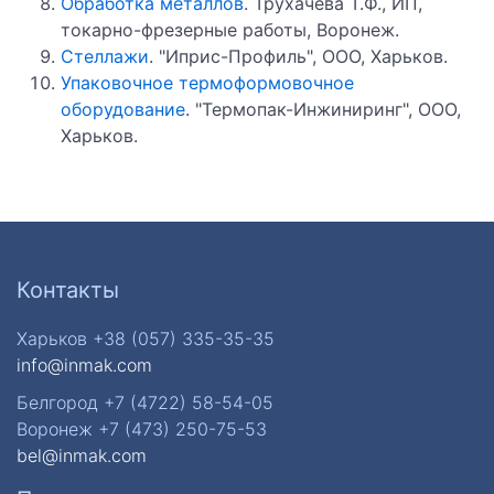
Обработка металлов
. Трухачева Т.Ф., ИП,
токарно-фрезерные работы, Воронеж.
Стеллажи
. "Иприс-Профиль", ООО, Харьков.
Упаковочное термоформовочное
оборудование
. "Термопак-Инжиниринг", ООО,
Харьков.
Контакты
Харьков +38 (057) 335-35-35
info@inmak.com
Белгород +7 (4722) 58-54-05
Воронеж +7 (473) 250-75-53
bel@inmak.com