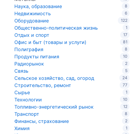
Наука, образование
8
Недвижимость
6
Оборудование
122
Общественно-политическая жизнь
1
Отдых и спорт
17
Офис и быт (товары и услуги)
81
Полиграфия
8
Продукты питания
10
Радиорынок
2
Связь
5
Сельское хозяйство, сад, огород
24
Строительство, ремонт
77
Сырье
1
Технологии
10
Топливно-энергетический рынок
12
Транспорт
8
Финансы, страхование
2
Химия
1